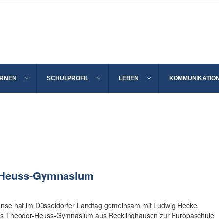
ERNEN
SCHULPROFIL
LEBEN
KOMMUNIKATIO
Digitale
Ausstattung: Wir
gehen mit der Zeit!
-Heuss-Gymnasium
Am THG herrscht
eine vertrauensvolle
Lernatmosphäre
ense hat im Düsseldorfer Landtag gemeinsam mit Ludwig Hecke,
 das Theodor-Heuss-Gymnasium aus Recklinghausen zur Europaschule