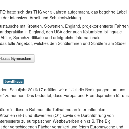
Beginnen mit
"Bilingual" - enden
 hatte sich das THG vor 3 Jahren aufgemacht, das begehrte Label
mit einem
e der intensiven Arbeit und Schulentwicklung.
CertiLingua-
Zertifikat
ustausche mit Kroatien, Slowenien, England, projektorientierte Fahrten
andspraktika in England, den USA oder auch Kolumbien, bilinguale
bitur, Sprachzertifikate und erfolgreiche internationale
das tolle Angebot, welches den Schülerinnen und Schülern am Süder
Das THG ist eine
MINT-freundliche
Schule - schon ab
r-Heuss-Gymnasium
der 5ten Klasse!
Mit "Darstellen und
Gestalten" werden
#certilingua
künstlerische
Begabungen
em Schuljahr 2016/17 erfüllen wir offiziell die Bedingungen, um uns
gefördert!
le“ zu nennen. Das bedeutet, dass Europa und Fremdsprachen für uns
Die QA hat es
ülern in diesem Rahmen die Teilnahme an internationalen
bestätigt - wir sind
Kroatien (EF) und Slowenien (Q1) sowie die Durchführung von
stark in
Interessierte zu europäischen Wettbewerben ein (z.B. The Big
kooperativen
ht der verschiedenen Fächer verankert und feiern Europawoche und