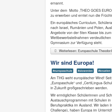
ernannt.
Unter dem Motto ‚THEO GOES EUROPE‘
zu erwerben und erntet nun die Frücht
Ein europäisches Curriculum, Schülera
nach Israel, Rumänien und Polen, Ausl
Angebote von der 5ten Klasse bis zum A
Wettbewerbsteilnahmen verdeutlichen 
Gymnasium zur Verfügung steht.
Weiterlesen: Europaschule Theodo
Wir sind Europa!
#europaschule
#slowenien
#kroatien
Am THG weht europäischer Wind! Seit d
„Europaschule“ und „CertiLingua-Schu
in Zukunft großgeschrieben werden.
Wir ermöglichen Schülerinnen und Sch
Austauschprogrammen mit Schulen in 
Berufspraktika im Ausland. Wir laden 
Challenge), haben Europa im Unterric