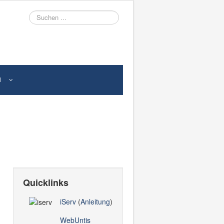
Suche
N
Quicklinks
iServ
(
Anleitung
)
WebUntis