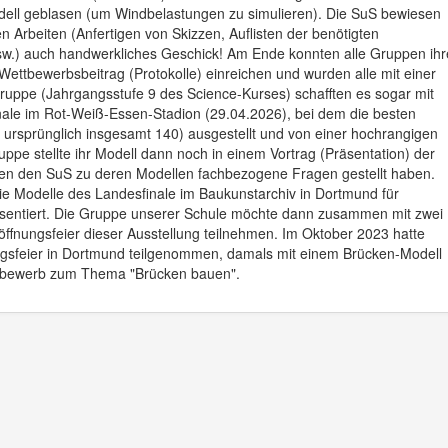
ell geblasen (um Windbelastungen zu simulieren). Die SuS bewiesen
Arbeiten (Anfertigen von Skizzen, Auflisten der benötigten
, usw.) auch handwerkliches Geschick! Am Ende konnten alle Gruppen ihr
Wettbewerbsbeitrag (Protokolle) einreichen und wurden alle mit einer
ruppe (Jahrgangsstufe 9 des Science-Kurses) schafften es sogar mit
nale im Rot-Weiß-Essen-Stadion (29.04.2026), bei dem die besten
n ursprünglich insgesamt 140) ausgestellt und von einer hochrangigen
ppe stellte ihr Modell dann noch in einem Vortrag (Präsentation) der
nnen den SuS zu deren Modellen fachbezogene Fragen gestellt haben.
e Modelle des Landesfinale im Baukunstarchiv in Dortmund für
äsentiert. Die Gruppe unserer Schule möchte dann zusammen mit zwei
röffnungsfeier dieser Ausstellung teilnehmen. Im Oktober 2023 hatte
ungsfeier in Dortmund teilgenommen, damals mit einem Brücken-Modell
ttbewerb zum Thema "Brücken bauen".