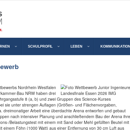
ERNEN
SCHULPROFIL
LEBEN
KOMMUNIKATIO
bewerb
tbewerbs Nordrhein-Westfalen
eurkammer-Bau NRW haben drei
rgangsstufe 8 (a, b) und zwei Gruppen des Science-Kurses
ei sie unter strengen Auflagen (Größen- und Flächenvorgaben,
 ca. dreimonatiger Arbeit eine überdachte Arena entworfen und gebaut
ruppen nach intensiver Planung und anschließendem Bau der Arena ihr
ons-/Belastungstest mit einem mit Sand oder Mehl gefüllten Beutel mit
t einem Föhn (1000 Watt) aus einer Entfernung von 30 cm Luft aus