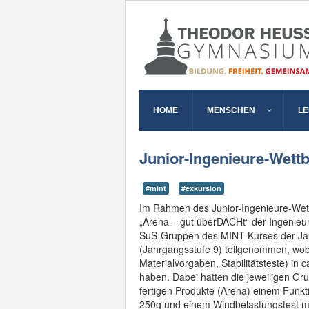
HOME
MENSCHEN
L
Junior-Ingenieure-Wett
#mint
#exkursion
Im Rahmen des Junior-Ingenieure-Wet
„Arena – gut überDACHt“ der Ingeni
SuS-Gruppen des MINT-Kurses der Jah
(Jahrgangsstufe 9) teilgenommen, wob
Materialvorgaben, Stabilitätsteste) in
haben. Dabei hatten die jeweiligen G
fertigen Produkte (Arena) einem Funkti
250g und einem Windbelastungstest mi