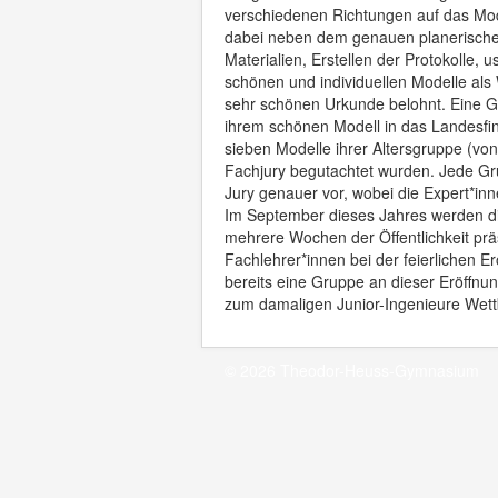
verschiedenen Richtungen auf das Mod
dabei neben dem genauen planerischen 
Materialien, Erstellen der Protokolle
schönen und individuellen Modelle als 
sehr schönen Urkunde belohnt. Eine G
ihrem schönen Modell in das Landesfi
sieben Modelle ihrer Altersgruppe (vo
Fachjury begutachtet wurden. Jede Gru
Jury genauer vor, wobei die Expert*i
Im September dieses Jahres werden di
mehrere Wochen der Öffentlichkeit pr
Fachlehrer*innen bei der feierlichen E
bereits eine Gruppe an dieser Eröffn
zum damaligen Junior-Ingenieure We
© 2026 Theodor-Heuss-Gymnasium