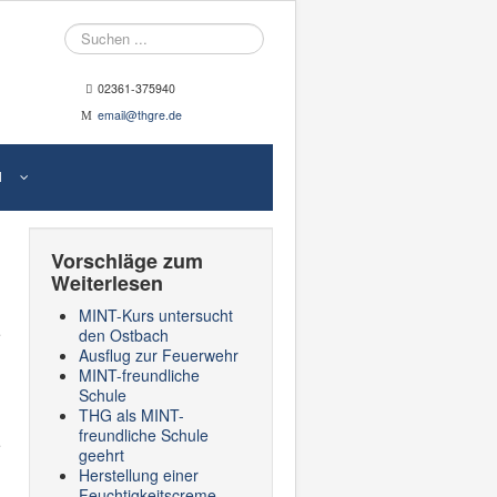
Suche
02361-375940
email@thgre.de
N
Vorschläge zum
Weiterlesen
MINT-Kurs untersucht
den Ostbach
Ausflug zur Feuerwehr
MINT-freundliche
Schule
THG als MINT-
freundliche Schule
e
geehrt
Herstellung einer
Feuchtigkeitscreme