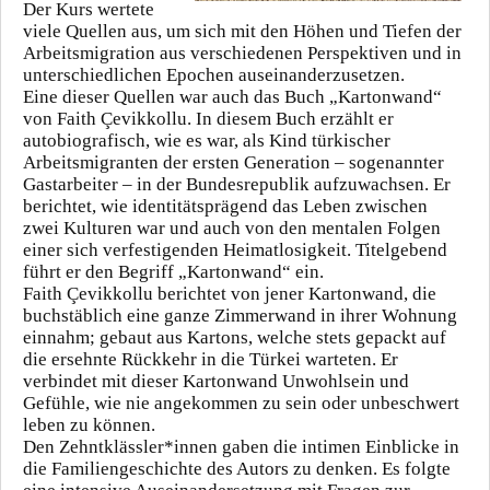
Der Kurs wertete
viele Quellen aus, um sich mit den Höhen und Tiefen der
Arbeitsmigration aus verschiedenen Perspektiven und in
unterschiedlichen Epochen auseinanderzusetzen.
Eine dieser Quellen war auch das Buch „Kartonwand“
von Faith Çevikkollu. In diesem Buch erzählt er
autobiografisch, wie es war, als Kind türkischer
Arbeitsmigranten der ersten Generation – sogenannter
Gastarbeiter – in der Bundesrepublik aufzuwachsen. Er
berichtet, wie identitätsprägend das Leben zwischen
zwei Kulturen war und auch von den mentalen Folgen
einer sich verfestigenden Heimatlosigkeit. Titelgebend
führt er den Begriff „Kartonwand“ ein.
Faith Çevikkollu berichtet von jener Kartonwand, die
buchstäblich eine ganze Zimmerwand in ihrer Wohnung
einnahm; gebaut aus Kartons, welche stets gepackt auf
die ersehnte Rückkehr in die Türkei warteten. Er
verbindet mit dieser Kartonwand Unwohlsein und
Gefühle, wie nie angekommen zu sein oder unbeschwert
leben zu können.
Den Zehntklässler*innen gaben die intimen Einblicke in
die Familiengeschichte des Autors zu denken. Es folgte