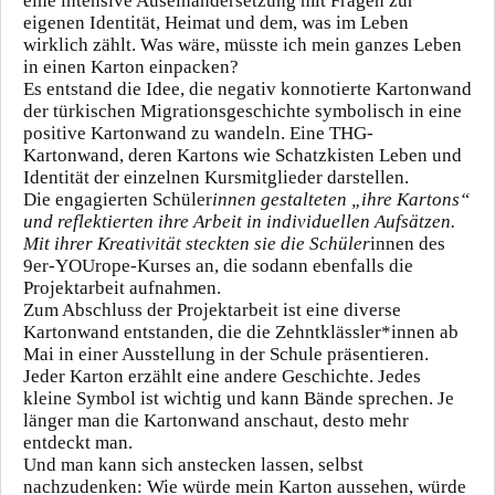
eine intensive Auseinandersetzung mit Fragen zur
eigenen Identität, Heimat und dem, was im Leben
wirklich zählt. Was wäre, müsste ich mein ganzes Leben
in einen Karton einpacken?
Es entstand die Idee, die negativ konnotierte Kartonwand
der türkischen Migrationsgeschichte symbolisch in eine
positive Kartonwand zu wandeln. Eine THG-
Kartonwand, deren Kartons wie Schatzkisten Leben und
Identität der einzelnen Kursmitglieder darstellen.
Die engagierten Schüler
innen gestalteten „ihre Kartons“
und reflektierten ihre Arbeit in individuellen Aufsätzen.
Mit ihrer Kreativität steckten sie die Schüler
innen des
9er-YOUrope-Kurses an, die sodann ebenfalls die
Projektarbeit aufnahmen.
Zum Abschluss der Projektarbeit ist eine diverse
Kartonwand entstanden, die die Zehntklässler*innen ab
Mai in einer Ausstellung in der Schule präsentieren.
Jeder Karton erzählt eine andere Geschichte. Jedes
kleine Symbol ist wichtig und kann Bände sprechen. Je
länger man die Kartonwand anschaut, desto mehr
entdeckt man.
Und man kann sich anstecken lassen, selbst
nachzudenken: Wie würde mein Karton aussehen, würde