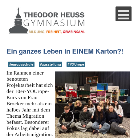
Suche
02361-375940
email@thgre.de
Ein ganzes Leben in EINEM Karton?!
#europaschule
#ausstellung
#YOUrope
Im Rahmen einer
benoteten
Projektarbeit hat sich
der 10er-YOUrope-
Kurs von Frau
Brocker mehr als ein
halbes Jahr mit dem
Thema Migration
befasst. Besonderer
Fokus lag dabei auf
der Arbeitsmigration.